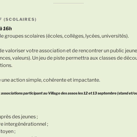
F (SCOLAIRES)
à 16h
e groupes scolaires (écoles, collèges, lycées, universités).
 valoriser votre association et de rencontrer un public jeun
nces, valeurs). Un jeu de piste permettra aux classes de décou
tions.
e une action simple, cohérente et impactante.
associations participant au Village des assos les 12 et 13 septembre (stand et/o
uprès des jeunes ;
 intergénérationnel ;
itoyen ;