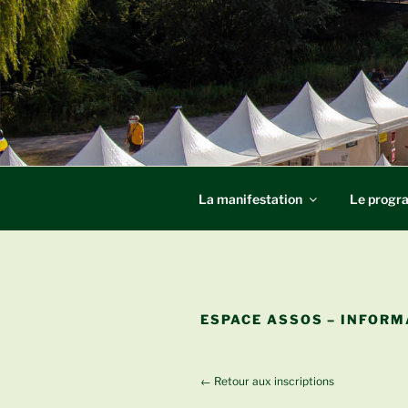
Aller
au
contenu
principal
VILLAGE D
Strasbourg
La manifestation
Le prog
ESPACE ASSOS – INFORM
←
Retour aux inscriptions